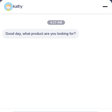
kathy
KONTAKT
4:17 AM
NACHRICHTEN
Good day, what product are you looking for?
REFERENZEN
SITEMAP
DATENSCHUTZERKLÄRUNG
Mode Spitzenstoff für Bekleidung Herstellung Hochwertige
Brautspitzenstoff für Hochzeitskleider