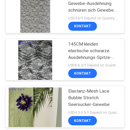
Gewebe-Ausdehnung
schnüren sich Gewebe
18
für Hauptgewebe
USD5-8/Y Depend on Quanity MOQ:10yards
Ausdehnungs-
KONTAKT
Spitze-Gewebe
145CM kleiden
elastische schwarze
Ausdehnungs-Spitze-
Gewebe-Ordnung für
USD6-6.5/Y Depend on Quanity MOQ:10yards
Frauen an
KONTAKT
62
Elastanz-Mesh Lace
Tulle Mesh Fabric
Bubble Stretch
Seersucker-Gewebe
USD4.5-5.5/Y Depend on Quanity MOQ:10yards
KONTAKT