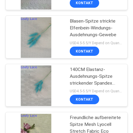
KONTAKT
KONTAKT
Blasen-Spitze strickte
50
Elfenbein-Windungs-
NACHRICHTEN
Ausdehnungs-Gewebe
Geschnürtes Spitze-
USD4.5-5.5/Y Depend on Quanity MOQ:10yards
Gewebe
REFERENZEN
KONTAKT
SITEMAP
140CM Elastanz-
Ausdehnungs-Spitze
strickender Spandex
DATENSCHUTZERKLÄRUNG
47
Mesh Fabric
USD4.5-5.5/Y Depend on Quanity MOQ:10yards
Blumengewebe der
KONTAKT
spitze-3D
Freundliche aufbereitete
Spitze Mesh Lyocell
Stretch Fabric Eco