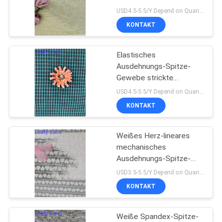
USD4.5-5.5/Y Depend on Quanity MOQ:10yards
KONTAKT
14
Polyester-
Elastisches
Ausdehnungs-Spitze-
Spitzeordnung
Gewebe strickte
Maschengewebe Hemd
USD4.5-5.5/Y Depend on Quanity MOQ:10yards
Elastane-Spitze
KONTAKT
Weißes Herz-lineares
29
mechanisches
Gesticktes Ösen-
Ausdehnungs-Spitze-
Gewebe-Abend-
USD3.5-5.5/Y Depend on Quanity MOQ:10yards
Gewebe
Kleidergewebe
KONTAKT
Weiße Spandex-Spitze-