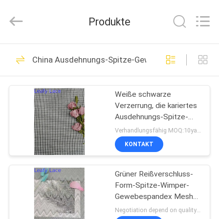
Guangzhou
Leafy
Textiles
Produkte
CO.,
Ltd..
All
Rights
Reserved.
STARTSEITE
280
China Ausdehnungs-Spitze-Gewebe
Gesticktes Spitze-
PRODUKTE
Gewebe
Weiße schwarze
Verzerrung, die kariertes
ÜBER
Ausdehnungs-Spitze-
UNS
Gewebe-schwere
Verhandlungsfähig MOQ:10yards
Masche strickt
KONTAKT
194
FABRIK
Paillette-gesticktes
Grüner Reißverschluss-
TOUR
Form-Spitze-Wimper-
Gewebe
Gewebespandex Mesh
QUALITÄTSKONTROLLE
Fabric
Negotiation depend on quality MOQ:10yards