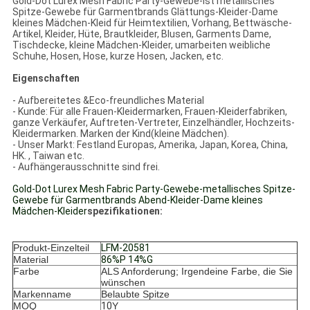
Gold-Dot Lurex Mesh Fabric Party-Gewebe-ist metallisches
Spitze-Gewebe für Garmentbrands Glättungs-Kleider-Dame
kleines Mädchen-Kleid für Heimtextilien, Vorhang, Bettwäsche-
Artikel, Kleider, Hüte, Brautkleider, Blusen, Garments Dame,
Tischdecke, kleine Mädchen-Kleider, umarbeiten weibliche
Schuhe, Hosen, Hose, kurze Hosen, Jacken, etc.
Eigenschaften
-
Aufbereitetes &Eco-freundliches Material
- Kunde: Für alle Frauen-Kleidermarken, Frauen-Kleiderfabriken,
ganze Verkäufer, Auftreten-Vertreter, Einzelhändler, Hochzeits-
Kleidermarken. Marken der Kind(kleine Mädchen).
- Unser Markt: Festland Europas, Amerika, Japan, Korea, China,
HK. , Taiwan etc.
- Aufhängerausschnitte sind frei.
Gold-Dot Lurex Mesh Fabric Party-Gewebe-metallisches Spitze-
Gewebe für Garmentbrands Abend-Kleider-Dame kleines
Mädchen-Kleider
spezifikationen:
Produkt-Einzelteil
LFM-20581
Material
86%P 14%G
Farbe
ALS Anforderung; Irgendeine Farbe, die Sie
wünschen
Markenname
Belaubte Spitze
MOQ
10
Y