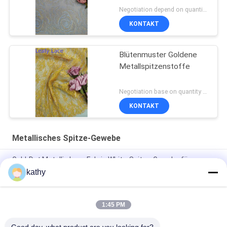
Negotiation depend on quantity MOQ:10yards
KONTAKT
Blütenmuster Goldene
Metallspitzenstoffe
Negotiation base on quantity MOQ:15y
KONTAKT
Metallisches Spitze-Gewebe
Gold-Dot Metallic Lace Fabric White-Spitze-Gewebe für
Brautkleider
kathy
Gewebe Tulles Mesh Lurex Metallic Sequin Embroidery
1:45 PM
Häkelarbeit schnürte Lurex-Stickerei-metallisches Spitze-
Gewebe