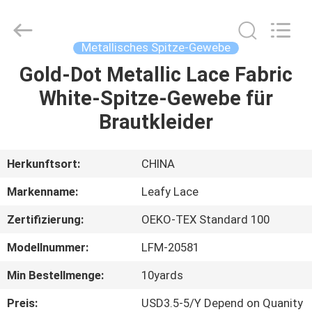
Guangzhou
Leafy
Textiles
CO.,
Ltd..
Metallisches Spitze-Gewebe
All
Rights
Reserved.
Gold-Dot Metallic Lace Fabric
STARTSEITE
White-Spitze-Gewebe für
PRODUKTE
Brautkleider
ÜBER
Herkunftsort:
CHINA
UNS
Markenname:
Leafy Lace
Zertifizierung:
OEKO-TEX Standard 100
FABRIK
Modellnummer:
LFM-20581
TOUR
Min Bestellmenge:
10yards
QUALITÄTSKONTROLLE
Preis:
USD3.5-5/Y Depend on Quanity