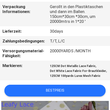
Verpackung
Gerollt in den Plastiktaschen
KONTAKT
Informationen:
und dann im Ballen.
150cm*30cm *30cm, um
20000mtrs in 1*20 '
NACHRICHTEN
Lieferzeit:
30days
REFERENZEN
Zahlungsbedingungen:
T/T, L/C
Versorgungsmaterial-
20000YARDS /MONTH
Fähigkeit:
SITEMAP
Markieren:
,
125CM Dot Metallic Lace Fabric
,
Dot White Lace Fabric For-Brautkleider
DATENSCHUTZERKLÄRUNG
125CM 100yards Lurex Mesh Fabric
BESTPREIS