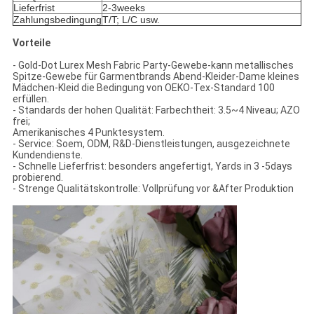
Lieferfrist
2-3weeks
Zahlungsbedingung
T/T; L/C usw.
Vorteile
-
Gold-Dot Lurex Mesh Fabric Party-Gewebe-kann metallisches
Spitze-Gewebe für Garmentbrands Abend-Kleider-Dame kleines
Mädchen-Kleid die Bedingung von OEKO-Tex-Standard 100
erfüllen.
- Standards der hohen Qualität: Farbechtheit: 3.5~4 Niveau; AZO
frei;
Amerikanisches 4 Punktesystem.
- Service: Soem, ODM, R&D-Dienstleistungen, ausgezeichnete
Kundendienste.
- Schnelle Lieferfrist: besonders angefertigt, Yards in 3 -5days
probierend.
- Strenge Qualitätskontrolle: Vollprüfung vor &After Produktion