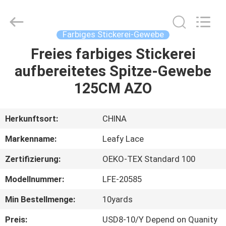
Guangzhou
Leafy
Textiles
CO.,
Ltd..
Farbiges Stickerei-Gewebe
All
Rights
Reserved.
Freies farbiges Stickerei
STARTSEITE
aufbereitetes Spitze-Gewebe
PRODUKTE
125CM AZO
ÜBER
Herkunftsort:
CHINA
UNS
Markenname:
Leafy Lace
Zertifizierung:
OEKO-TEX Standard 100
FABRIK
Modellnummer:
LFE-20585
TOUR
Min Bestellmenge:
10yards
QUALITÄTSKONTROLLE
Preis:
USD8-10/Y Depend on Quanity