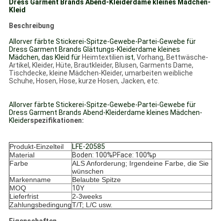
Dress Garment Brands Abend-Kleiderdame kleines Mädchen-
Kleid
Beschreibung
Allorver färbte Stickerei-Spitze-Gewebe-Partei-Gewebe für
Dress Garment Brands Glättungs-Kleiderdame kleines
Mädchen, das Kleid für
Heimtextilien
ist
, Vorhang, Bettwäsche-
Artikel, Kleider, Hüte, Brautkleider, Blusen, Garments Dame,
Tischdecke, kleine Mädchen-Kleider, umarbeiten weibliche
Schuhe, Hosen, Hose, kurze Hosen, Jacken, etc.
Allorver färbte Stickerei-Spitze-Gewebe-Partei-Gewebe für
Dress Garment Brands Abend-Kleiderdame kleines Mädchen-
Kleider
spezifikationen:
Produkt-Einzelteil
LFE-20585
Material
Boden: 100%PFace: 100%p
Farbe
ALS Anforderung; Irgendeine Farbe, die Sie
wünschen
Markenname
Belaubte Spitze
MOQ
10
Y
Lieferfrist
2-3weeks
Zahlungsbedingung
T/T; L/C usw.