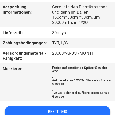
Verpackung
Gerollt in den Plastiktaschen
KONTAKT
Informationen:
und dann im Ballen.
150cm*30cm *30cm, um
20000mtrs in 1*20 '
NACHRICHTEN
Lieferzeit:
30days
REFERENZEN
Zahlungsbedingungen:
T/T, L/C
Versorgungsmaterial-
20000YARDS /MONTH
Fähigkeit:
SITEMAP
Markieren:
Freies aufbereitetes Spitze-Gewebe
AZO
DATENSCHUTZERKLÄRUNG
,
Aufbereitetes 125CM Stickerei-Spitze-
Gewebe
,
125CM Stickerei aufbereitetes Spitze-
Gewebe
BESTPREIS