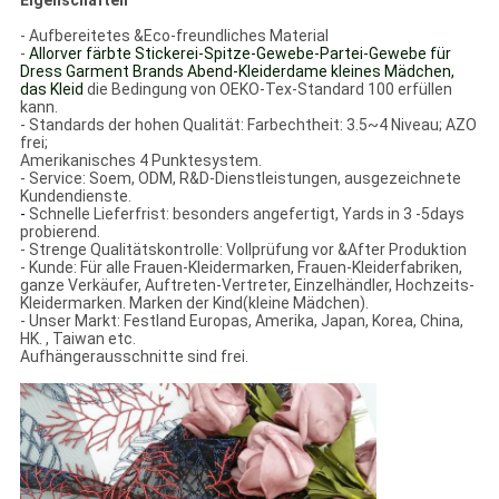
Eigenschaften
-
Aufbereitetes &Eco-freundliches Material
-
Allorver färbte Stickerei-Spitze-Gewebe-Partei-Gewebe für
Dress Garment Brands Abend-Kleiderdame kleines Mädchen,
das Kleid
die Bedingung von OEKO-Tex-Standard 100 erfüllen
kann.
- Standards der hohen Qualität: Farbechtheit: 3.5~4 Niveau; AZO
frei;
Amerikanisches 4 Punktesystem.
- Service: Soem, ODM, R&D-Dienstleistungen, ausgezeichnete
Kundendienste.
-
Schnelle Lieferfrist: besonders angefertigt, Yards in 3 -5days
probierend.
- Strenge Qualitätskontrolle: Vollprüfung vor &After Produktion
- Kunde: Für alle Frauen-Kleidermarken, Frauen-Kleiderfabriken,
ganze Verkäufer, Auftreten-Vertreter, Einzelhändler, Hochzeits-
Kleidermarken. Marken der Kind(kleine Mädchen).
- Unser Markt: Festland Europas, Amerika, Japan, Korea, China,
HK. , Taiwan etc.
Aufhängerausschnitte sind frei.