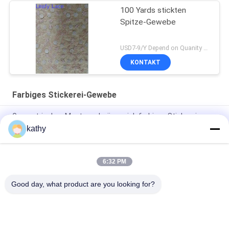
100 Yards stickten
Spitze-Gewebe
USD7-9/Y Depend on Quanity MOQ:10yards
KONTAKT
Farbiges Stickerei-Gewebe
Geometrisches Muster schnüren sich farbigen Stickerei-
Gewebe-Paillette-Voile
kathy
Blumenspitze färbte Stickerei-Gewebe-Frauen-Kleiderstoff
6:32 PM
Metallisches farbiges Stickerei-Gewebe Stern-Form Lurex für
kleines Mädchen-Kleid
Good day, what product are you looking for?
Beliebte Kategorien
Alle