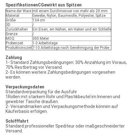
Spezifikationen
C
Gewirkt aus Spitzen
Name der Ware
mit einem Durchmesser von mehr als 20 mm
Material
Gewebe, Nylon, Baumwolle, Polyester, Spitze
Größe
134 cm
3D
/
Zurückhalten
Ein Eisen, ein Nähen, ein Haken und ein Schleife
Grenze
/
MOQ
300 Meter.
Probenzeit
1-3 Arbeitstage
Produktionszeit
7-10 Arbeitstage nach Genehmigung der Probe
Zahlung
1- Standard Zahlungsbedingungen: 30% Anzahlung im Voraus,
70% Restbetrag vor Versand.
2- Es können weitere Zahlungsbedingungen vorgesehen
werden.
Verpackungsdaten
Standardverpackung für die Ausfuhr
1Rollen mit starkem Rohr und Plastikbeutel im Inneren und
gewebter Tasche draußen.
2- Versandmarken und Verpackungsmethode können auf
Käuferbasis erfolgen.
Schifffahrt
Standard professioneller Spediteur oder maßgeschneiderter
Versand.