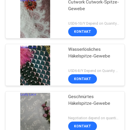
Cutwork Cutwork-Spitze-
Gewebe
USD6-10/Y Depend on Quanity MOQ:10yards
KONTAKT
Wasserlösliches
Häkelspitze-Gewebe
USD6-8/Y Depend on Quanity MOQ:10yards
KONTAKT
Geschnürtes
Häkelspitze-Gewebe
Negotiation depend on quantity MOQ:10yards
KONTAKT