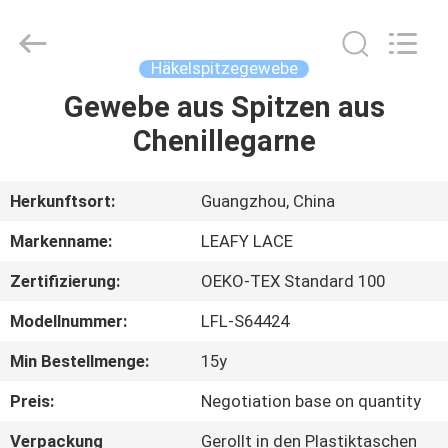
Guangzhou
Leafy
Textiles
CO.,
Ltd..
Häkelspitzegewebe
All
Rights
Reserved.
Gewebe aus Spitzen aus
STARTSEITE
Chenillegarne
PRODUKTE
Herkunftsort:
Guangzhou, China
ÜBER
Markenname:
LEAFY LACE
UNS
Zertifizierung:
OEKO-TEX Standard 100
Modellnummer:
LFL-S64424
FABRIK
TOUR
Min Bestellmenge:
15y
Preis:
Negotiation base on quantity
QUALITÄTSKONTROLLE
Verpackung
Gerollt in den Plastiktaschen