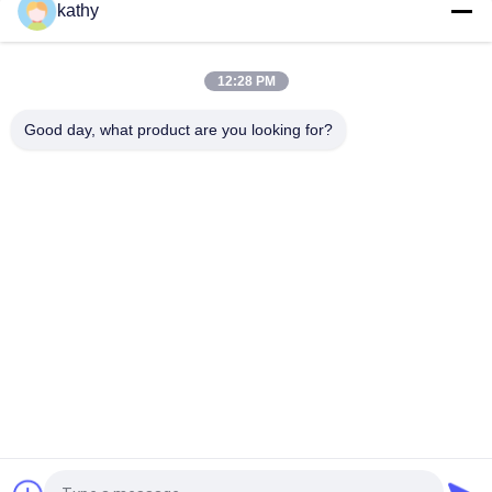
kathy
Guipure Spitze 100% Baumwolle Sequin Haken Spitze Blatt Stil
für Braut Hochzeitsfest Kleid
12:28 PM
Häkelgewirkte Spitzenstoffe aus Polyester-Baumwolle für
Hochzeitskleider
Good day, what product are you looking for?
Beliebte Kategorien
Alle
Gesticktes Spitze-
Paillette-Gesticktes 
Gewebe
Gewebe
Geschnürtes Spitze-
Blumengewebe Der 
Gewebe
Spitze-3D
Polyester-
Gesticktes Ösen-
Spitzeordnung
Gewebe
Ausdehnungs-
Tulle Mesh Fabric
Spitze-Gewebe