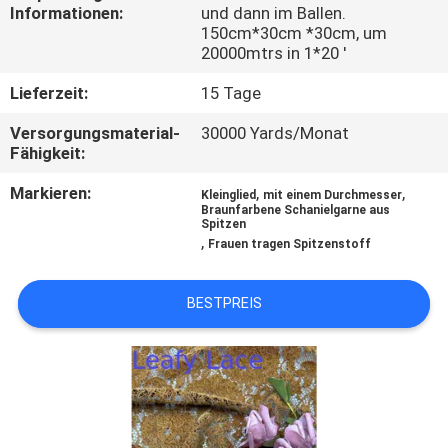
Informationen:
und dann im Ballen.
150cm*30cm *30cm, um
KONTAKT
20000mtrs in 1*20 '
Lieferzeit:
15 Tage
NACHRICHTEN
Versorgungsmaterial-
30000 Yards/Monat
Fähigkeit:
REFERENZEN
Markieren:
,
,
Kleinglied
mit einem Durchmesser
Braunfarbene Schanielgarne aus
Spitzen
SITEMAP
,
Frauen tragen Spitzenstoff
DATENSCHUTZERKLÄRUNG
BESTPREIS