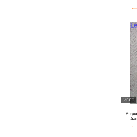
Purpu
Dia