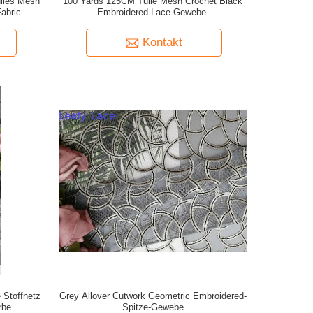
lles Mesh
100 Yards 125CM Tulle Mesh Crochet Black
abric
Embroidered Lace Gewebe-
Kontakt
 Stoffnetz
Grey Allover Cutwork Geometric Embroidered-
rbe
Spitze-Gewebe