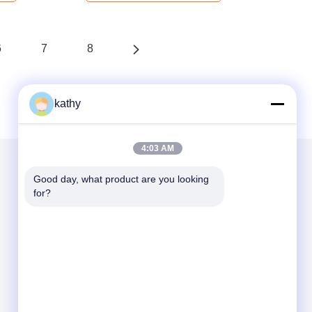
6
7
8
kathy
4:03 AM
Good day, what product are you looking 
Mailen Sie uns
for?