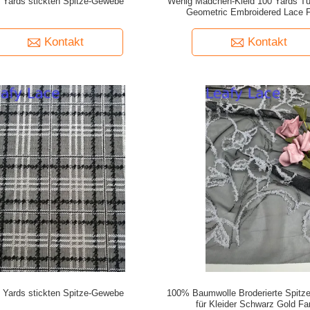
 Yards stickten Spitze-Gewebe
Wenig Mädchen-Kleid 100 Yards Tu
Geometric Embroidered Lace F
Kontakt
Kontakt
 Yards stickten Spitze-Gewebe
100% Baumwolle Broderierte Spitze
für Kleider Schwarz Gold Fa