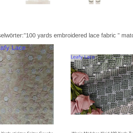
elwörter:
"100 yards embroidered lace fabric "
matc