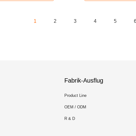
1
2
3
4
5
Fabrik-Ausflug
Product Line
OEM / ODM
R & D